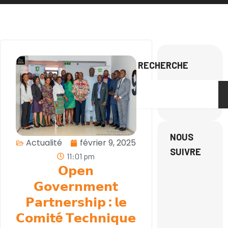
Search
février 9, 2025
Actualité
11:01 pm
𝗢𝗽𝗲𝗻
𝗚𝗼𝘃𝗲𝗿𝗻𝗺𝗲𝗻𝘁
𝗣𝗮𝗿𝘁𝗻𝗲𝗿𝘀𝗵𝗶𝗽 : 𝗹𝗲
𝗖𝗼𝗺𝗶𝘁é 𝗧𝗲𝗰𝗵𝗻𝗶𝗾𝘂𝗲