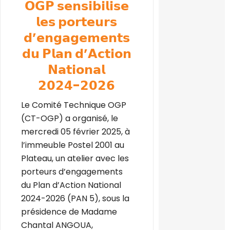
𝗢𝗚𝗣 𝘀𝗲𝗻𝘀𝗶𝗯𝗶𝗹𝗶𝘀𝗲
𝗹𝗲𝘀 𝗽𝗼𝗿𝘁𝗲𝘂𝗿𝘀
𝗱’𝗲𝗻𝗴𝗮𝗴𝗲𝗺𝗲𝗻𝘁𝘀
𝗱𝘂 𝗣𝗹𝗮𝗻 𝗱’𝗔𝗰𝘁𝗶𝗼𝗻
𝗡𝗮𝘁𝗶𝗼𝗻𝗮𝗹
𝟮𝟬𝟮𝟰-𝟮𝟬𝟮𝟲
Le Comité Technique OGP
(CT-OGP) a organisé, le
mercredi 05 février 2025, à
l’immeuble Postel 2001 au
Plateau, un atelier avec les
porteurs d’engagements
du Plan d’Action National
2024-2026 (PAN 5), sous la
présidence de Madame
Chantal ANGOUA,